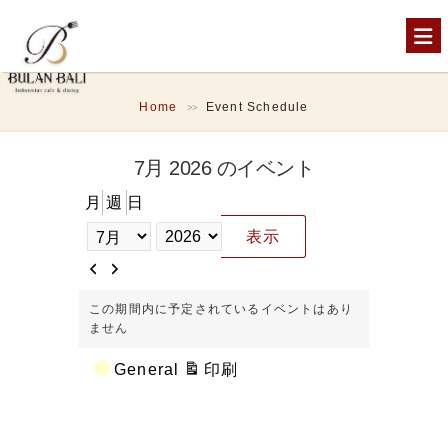
Home
Event Schedule
>>
7月 2026 のイベント
月
週
日
月
年
前
次
へ
へ
この期間内に予定されているイベントはあり
ません
カ
表
印刷
General
テ
示
ゴ
リ
ー