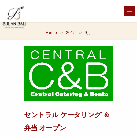
Home
2015
9月
>>
>>
セントラル ケータリング ＆
弁当 オープン